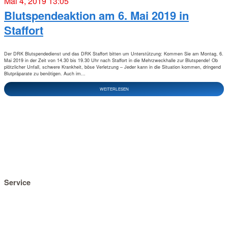
Mai 4, 2019 13:05
Blutspendeaktion am 6. Mai 2019 in
Staffort
Der DRK Blutspendedienst und das DRK Staffort bitten um Unterstützung: Kommen Sie am Montag, 6.
Mai 2019 in der Zeit von 14.30 bis 19.30 Uhr nach Staffort in die Mehrzweckhalle zur Blutspende! Ob
plötzlicher Unfall, schwere Krankheit, böse Verletzung – Jeder kann in die Situation kommen, dringend
Blutpräparate zu benötigen. Auch im...
WEITERLESEN
Service