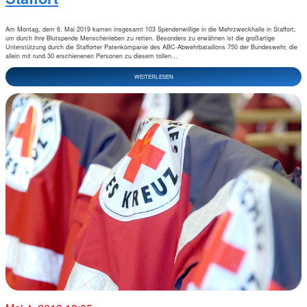
Am Montag, dem 6. Mai 2019 kamen insgesamt 103 Spendenwillige in die Mehrzweckhalle in Staffort,
um durch ihre Blutspende Menschenleben zu retten. Besonders zu erwähnen ist die großartige
Unterstützung durch die Stafforter Patenkompanie des ABC-Abwehrbataillons 750 der Bundeswehr, die
allein mit rund 30 erschienenen Personen zu diesem tollen...
WEITERLESEN