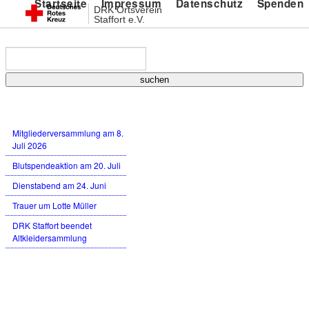
Startseite
Impressum
Datenschutz
Spenden
DRK Ortsverein
Staffort e.V.
Neueste Beiträge
Mitgliederversammlung am 8.
Juli 2026
Blutspendeaktion am 20. Juli
Dienstabend am 24. Juni
Trauer um Lotte Müller
DRK Staffort beendet
Altkleidersammlung
Neueste Kommentare
Archiv