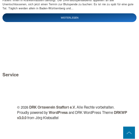
Patient*innen in Krankenhäusern benötigt. Der DRK-Blutspendedienst appelliert an alle
Unentschlossenen, sich jetzt einen Termin zur Blutspende zu buchen: Es ist nie zu spät für eine gute
Tat. Täglich werden allein in Baden-Württemberg und...
WEITERLESEN
Service
© 2026
DRK Ortsverein Staffort e.V.
Alle Rechte vorbehalten.
Proudly powered by
WordPress
and DRK WordPress Theme
DRKWP
v3.0.0
from Jörg Klebsattel